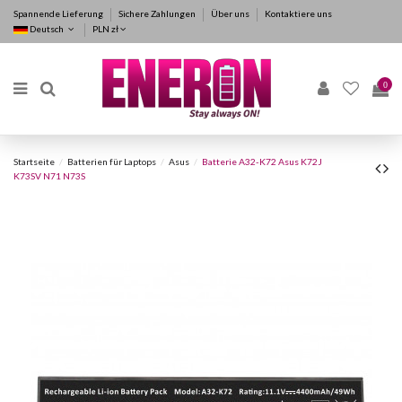
Spannende Lieferung
Sichere Zahlungen
Über uns
Kontaktiere uns
Deutsch
PLN zł
0
Startseite
Batterien für Laptops
Asus
Batterie A32-K72 Asus K72J
K73SV N71 N73S