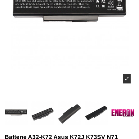
Batterie A32-K72 Asus K72J K73SV N71