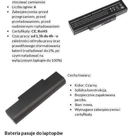
stosować zamiennie
Liczba ogniw:
6
Zabezpieczenia: przed
przegrzaniem, przed
przeładowaniem, przed
nadmiernym rozładowaniem
Certyfikaty:
CE, RoHS
Czas pracy:
od 1,5h do 4h
- w
zależności od trybu pracy oraz
prawdiłowego sformatowania
baterii (rozładować do 2%, po
czym naładować na
wyłączonym laptopie do 100%)
Cechy towaru:
Kolor: Czarny,
Solidna konstrukcja,
Bezpiecznie zapakowana
paczka,
Stan: nowa,
Wymagane zabezpieczenia i
certyfikaty.
Bateria pasuje do laptopów