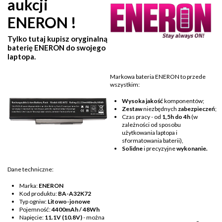
aukcji
ENERON !
Tylko tutaj kupisz oryginalną
baterię ENERON do swojego
laptopa.
Markowa bateria ENERON to przede
wszystkim:
Wysoka jakość
komponentów;
Zestaw
niezbędnych
zabezpieczeń
;
Czas pracy - od
1,5h do 4h
(w
zależności od sposobu
użytkowania laptopa i
sformatowania baterii),
Solidne
i precyzyjne
wykonanie.
Dane techniczne:
Marka:
ENERON
Kod produktu:
BA-A32K72
Typ ogniw:
Litowo-jonowe
Pojemność:
4400mAh / 48Wh
Napięcie:
11.1V (10.8V)
- można