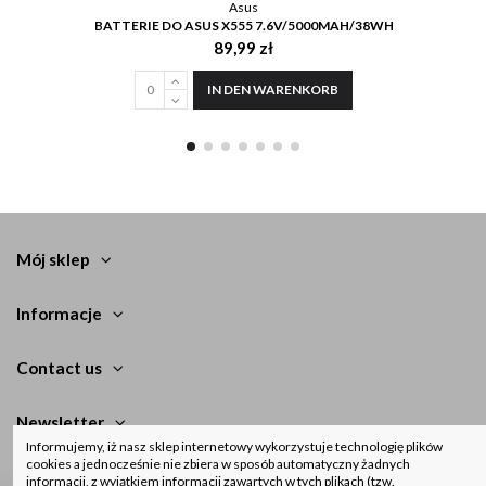
Asus
BATTERIE DO ASUS X555 7.6V/5000MAH/38WH
89,99 zł
IN DEN WARENKORB
Mój sklep
Informacje
Contact us
Newsletter
Informujemy, iż nasz sklep internetowy wykorzystuje technologię plików
cookies a jednocześnie nie zbiera w sposób automatyczny żadnych
informacji, z wyjątkiem informacji zawartych w tych plikach (tzw.