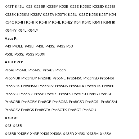
K43T K43U K53 K53BR K53BY K53B K53E K53SC K53SD K53SJ
K53SK K53SM K53SV K53TA K53TK K53U K53Z K53S K53T K54
K54C K54H K54HR K54HY K54L K54LY K84 K84C K84H K84HR
K84HY K84L K84LY
Asus P:
P43 P43EB P43EI P43E P43SJ P43S P53
P53E P53SJ P53S P53XI
Asus PRO:
Pro4J Pro4JE Pro4JSJ Pro4JS Pro5N
Pro5NBR Pro5NBY Pro5NB Pro5NE Pro5NSC Pro5NSD Pro5NSJ
Pro5NSK Pro5NSM Pro5NSV Pro5NS Pro5NTA Pro5NTK Pro5NT
Pro5NU Pro5NZ Pro5P Pro5PE Pro5PS Pro5PSJ Pro8G Pro8GB
Pro8GBR Pro8GBY Pro8GE Pro8GSA Pro8GSD Pro8GSJ Pro8GSM
Pro8GSV Pro8GS Pro8GTA Pro8GTK Pro8GT Pro8GU
Asus X:
X43 X43B
X43BR X43BY X43E X43S X43SA X43SD X43SJ X43SM X43SV