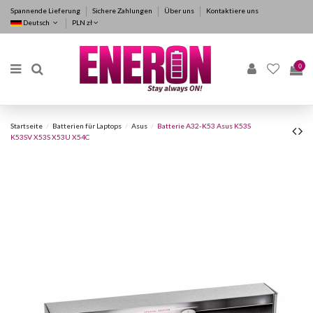
Spannende Lieferung
Sichere Zahlungen
Über uns
Kontaktiere uns
Deutsch
PLN zł
0
Startseite
Batterien für Laptops
Asus
Batterie A32-K53 Asus K53S
K53SV X53S X53U X54C