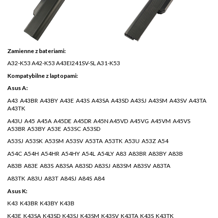
Zamienne z bateriami:
A32-K53 A42-K53 A43EI241SV-SL A31-K53
Kompatybilne z laptopami:
Asus A:
A43 A43BR A43BY A43E A43S A43SA A43SD A43SJ A43SM A43SV A43TA
A43TK
A43U A45 A45A A45DE A45DR A45N A45VD A45VG A45VM A45VS
A53BR A53BY A53E A53SC A53SD
A53SJ A53SK A53SM A53SV A53TA A53TK A53U A53Z A54
A54C A54H A54HR A54HY A54L A54LY A83 A83BR A83BY A83B
A83B A83E A83S A83SA A83SD A83SJ A83SM A83SV A83TA
A83TK A83U A83T A84SJ A84S A84
Asus K:
K43 K43BR K43BY K43B
K43E K43SA K43SD K43SJ K43SM K43SV K43TA K43S K43TK