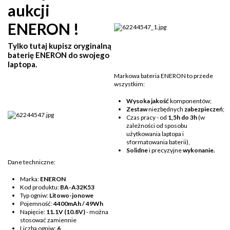
aukcji
ENERON !
Tylko tutaj kupisz oryginalną
baterię ENERON do swojego
laptopa.
Markowa bateria ENERON to przede
wszystkim:
Wysoka jakość
komponentów;
Zestaw
niezbędnych
zabezpieczeń
;
Czas pracy - od
1,5h do 3h
(w
zależności od sposobu
użytkowania laptopa i
sformatowania baterii),
Solidne
i precyzyjne
wykonanie.
Dane techniczne:
Marka:
ENERON
Kod produktu:
BA-A32K53
Typ ogniw:
Litowo-jonowe
Pojemność:
4400mAh / 49Wh
Napięcie:
11.1V (10.8V)
- można
stosować zamiennie
Liczba ogniw:
6