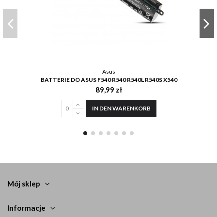
Asus
BATTERIE DO ASUS F540 R540 R540L R540S X540
89,99 zł
IN DEN WARENKORB
Mój sklep
Informacje