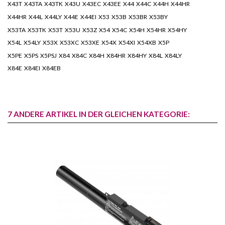
X43T X43TA X43TK X43U X43EC X43EE X44 X44C X44H X44HR
X44HR X44L X44LY X44E X44EI X53 X53B X53BR X53BY
X53TA X53TK X53T X53U X53Z X54 X54C X54H X54HR X54HY
X54L X54LY X53X X53XC X53XE X54X X54XI X54XB X5P
X5PE X5PS X5PSJ X84 X84C X84H X84HR X84HY X84L X84LY
X84E X84EI X84EB
7 ANDERE ARTIKEL IN DER GLEICHEN KATEGORIE: