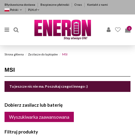
Błyskawiczna dostawa
Bezpieczne płatności
O nas
Kontakt z nami
Polski
PLN zł
0
Strona główna
Zasilacze do laptopów
MSI
MSI
Tu jeszcze nic nie ma. Poszukaj czegoś innego :)
Dobierz zasilacz lub baterię
Wyszukiwarka zaawansowana
Filtruj produkty