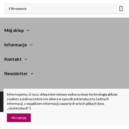
Filtrowanie
Mój sklep
Informacje
Kontakt
Newsletter
Informujemy, iż nasz sklep internetowy wykorzystuje technologię plików
cookies a jednocześnie nie zbiera w sposób automatyczny żadnych
informacji, z wyjątkiem informacji zawartych w tych plikach (tzw.
©
Eneronpolska.pl
Wszelkie prawa zastrzeżone. Realizacja:
Presta
city.pl
„ciasteczkach”).
Akceptuję