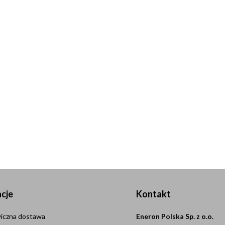
cje
Kontakt
iczna dostawa
Eneron Polska Sp. z o.o.