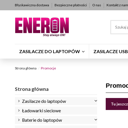
Błyskawiczna dostawa
Bezpieczne płatności
O nas
Kontakt z nam
ZASILACZE DO LAPTOPÓW
ZASILACZE USB
Strona główna
Promocje
Promoc
Strona główna
Zasilacze do laptopów
Tu jeszcz
Ładowarki sieciowe
Baterie do laptopów