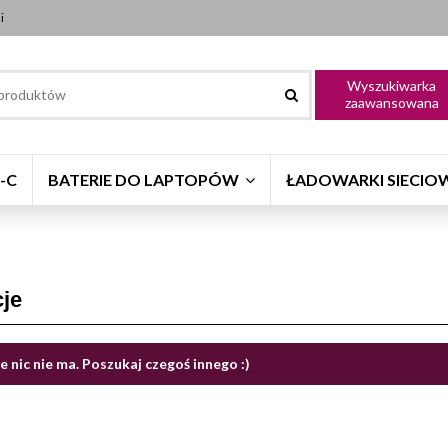
i
Wyszukiwarka
zaawansowana
-C
BATERIE DO LAPTOPÓW
ŁADOWARKI SIECIO
je
e nic nie ma. Poszukaj czegoś innego :)