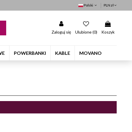
Polski
PLN zł
Zaloguj się
Ulubione (
0
)
Koszyk
WE
POWERBANKI
KABLE
MOVANO