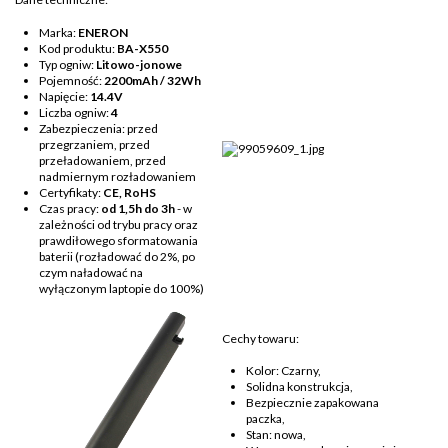
Marka:
ENERON
Kod produktu:
BA-X550
Typ ogniw:
Litowo-jonowe
Pojemność:
2200
mAh / 32Wh
Napięcie:
14.4V
Liczba ogniw:
4
Zabezpieczenia: przed
przegrzaniem, przed
przeładowaniem, przed
nadmiernym rozładowaniem
Certyfikaty:
CE, RoHS
Czas pracy:
od 1,5h do 3h
- w
zależności od trybu pracy oraz
prawdiłowego sformatowania
baterii (rozładować do 2%, po
czym naładować na
wyłączonym laptopie do 100%)
Cechy towaru:
Kolor: Czarny,
Solidna konstrukcja,
Bezpiecznie zapakowana
paczka,
Stan: nowa,