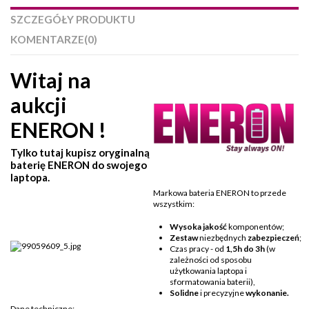
SZCZEGÓŁY PRODUKTU
KOMENTARZE
(0)
Witaj na
aukcji
ENERON !
Tylko tutaj kupisz oryginalną
baterię ENERON do swojego
laptopa.
Markowa bateria ENERON to przede
wszystkim:
Wysoka jakość
komponentów;
Zestaw
niezbędnych
zabezpieczeń
;
Czas pracy - od
1,5h do 3h
(w
zależności od sposobu
użytkowania laptopa i
sformatowania baterii),
Solidne
i precyzyjne
wykonanie.
Dane techniczne: