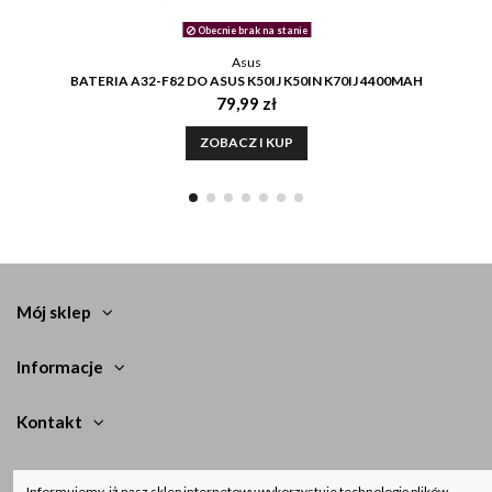
Obecnie brak na stanie
Asus
BATERIA A32-F82 DO ASUS K50IJ K50IN K70IJ 4400MAH
79,99 zł
ZOBACZ I KUP
Mój sklep
Informacje
Kontakt
Newsletter
Informujemy, iż nasz sklep internetowy wykorzystuje technologię plików