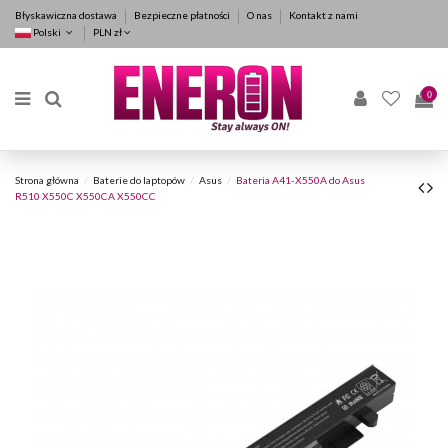
Błyskawiczna dostawa
Bezpieczne płatności
O nas
Kontakt z nami
Polski
PLN zł
0
Strona główna
Baterie do laptopów
Asus
Bateria A41-X550A do Asus
R510 X550C X550CA X550CC